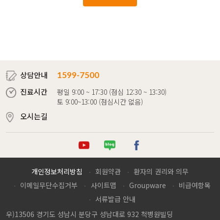
상담안내
1599-7500
진료시간
평일 9:00 ~ 17:30 (점심 12:30 ~ 13:30)
토 9:00~13:00 (점심시간 없음)
오시는길
튜브
로그
이스북
개인정보처리방침
회원약관
환자의 권리와 의무
이메일무단수집거부
사이트맵
Groupware
비급여항목
서류발급 안내
우)13506 경기도 성남시 분당구 성남대로 932 척병원빌딩